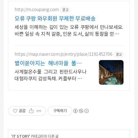
http://m.coupang.com
광고
오류 쿠팡 와우회원 무제한 무료배송
세상을 이해하는 깊이 있는 오류 쿠팡에서 만나보세요.
바쁜 일상 속 지적 갈증, 인문 도서, 삶의 통찰을 얻으세
요.
https://map.naver.com/p/entry/place/1191452706
광고
별이쏟아지는 해녀마을 풀빌라
르세라핌도 다녀간 감성풀빌라
사계절온수풀 그리고 핀란드사우나
대형자쿠지 감성독채. 커플부터 대가
족까지 힐링숙소 여행피로 녹이는 온
수풀과 스파, 불멍.제주해녀마을 돌
담길 속에서느끼는 온전한휴식
공감
구독하기
'
IT STORY
' 카테고리의 다른 글