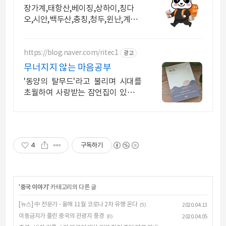
핑,노옵션,노팁
장가계,태항산,베이징,상하이,칭다
오,시안,백두산,충칭,청두,윈난,계림
전문 여행사 가이드 불친절시 여행비
용 전액 환불,기후에 맞게 출발 날짜
조율
https://blog.naver.com/ritec1
광고
무너지지 않는 마음공부
'동양의 탈무드'라고 불리며 시대를
초월하여 사랑받는 잠언집이 있습니
다.
4
구독하기
'
중국 이야기
' 카테고리의 다른 글
[뉴스] 中 전문가 - 올해 11월 코로나 2차 유행 온다
(5)
2020.04.13
이동금지가 풀린 중국의 관광지 풍경
(0)
2020.04.05