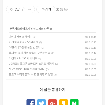
공감
구독하기
'
푸우시로의 이야기
' 카테고리의 다른 글
이케아 서비스 체험기
(0)
2021.01.16
대전 월평동 자미당 꽈배기
(2)
2020.10.22
대전 이비가짬뽕 본점 방문기
(2)
2020.10.16
결재 VS 결제 차이 확실히 구분하는 법
(2)
2020.10.14
대전에도 너구리가 있네요
(0)
2020.10.09
UGREEN 유그린 스마트폰 스탠드 개봉기
(0)
2020.10.08
사무실에 탁구대를 설치했습니다
(2)
2020.10.05
블로그 누적 방문자 수 30만 기념 리뉴얼
(4)
2020.10.05
이 글을 공유하기