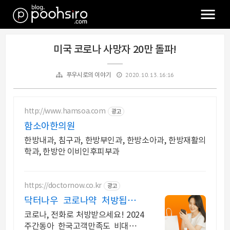
미국 코로나 사망자 20만 돌파!
2020. 10. 13. 16:16
푸우시로의 이야기
http://www.hamsoa.com
광고
함소아한의원
한방내과, 침구과, 한방부인과, 한방소아과, 한방재활의
학과, 한방안 이비인후피부과
https://doctornow.co.kr
광고
닥터나우 코로나약 처방됩니다
365일 24시간 진료가능
코로나, 전화로 처방받으세요! 2024
주간동아 한국고객만족도 비대면진