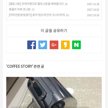
[홈로스팅] 프라이팬으로 홈로스팅을 배워봅시다
(4)
2017.12.18
통돌이 직화 로스팅
(7)
2017.10.23
[커피전문점 탐방기] 중국 청도역 안의 코스타커피
(0)
2017.10.19
이 글을 공유하기
'COFFEE STORY' 관련 글