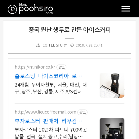
중국 윈난 생두로 만든 아이스커피
2018. 7. 28. 23:41
COFFEE STORY
https://m.nikor.co.kr
광고
홈로스팅 나이스코리아 로스팅
챔피온 사용한 로스터기
24개월 무이자할부, 서울, 대전, 대
구, 광주, 부산, 강릉, 제주 A/S센터
http://www.lieucoffeemall.com
광고
부자로스터 판매처 리우컴퍼니
내가찾던로스터기,정말이가격?
부자로스터 10년차 파트너 700여곳
납품 전국 설치,중고,수리(남양주쇼