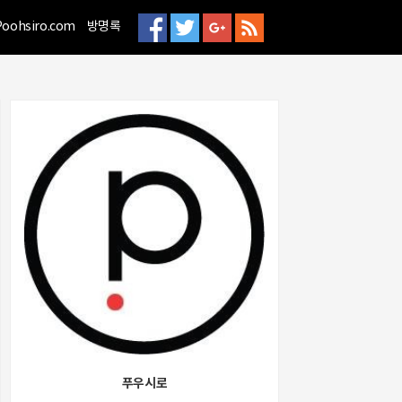
티스토리툴바
Poohsiro.com
방명록
푸우시로