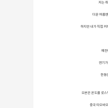
저는 취
더운 여름엔
하지만 내가 직접 커
예전
연기가
한동
오븐은 온도를 로스
중국 타오바오