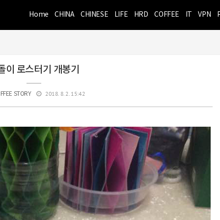
Home
CHINA
CHINESE
LIFE
HRD
COFFEE
IT
VPN
돌이 로스터기 개봉기
2018. 8. 2. 15:42
FFEE STORY