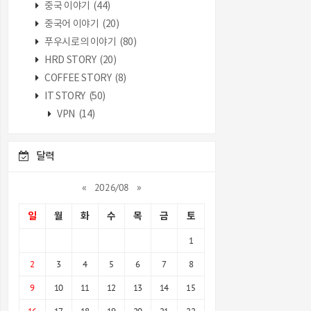
중국 이야기
(44)
중국어 이야기
(20)
푸우시로의 이야기
(80)
HRD STORY
(20)
COFFEE STORY
(8)
IT STORY
(50)
VPN
(14)
달력
«
2026/08
»
일
월
화
수
목
금
토
1
2
3
4
5
6
7
8
9
10
11
12
13
14
15