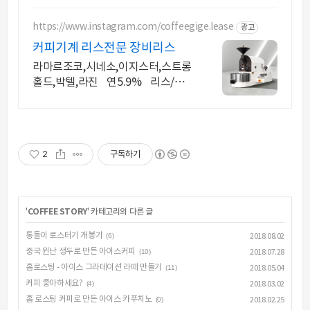
https://www.instagram.com/coffeegige.lease
광고
커피기계 리스전문 장비리스
라마르조코,시네소,이지스터,스트롱
홀드,박텔,라진 연5.9% 리스/렌탈
전문 한과장
2
구독하기
'
COFFEE STORY
' 카테고리의 다른 글
통돌이 로스터기 개봉기
(6)
2018.08.02
중국 윈난 생두로 만든 아이스커피
(10)
2018.07.28
홈로스팅 - 아이스 그라데이션 라떼 만들기
(11)
2018.05.04
커피 좋아하세요?
(4)
2018.03.02
홈 로스팅 커피로 만든 아이스 카푸치노
(0)
2018.02.25