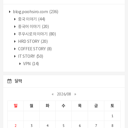
blog.poohsiro.com
(236)
중국 이야기
(44)
중국어 이야기
(20)
푸우시로의 이야기
(80)
HRD STORY
(20)
COFFEE STORY
(8)
IT STORY
(50)
VPN
(14)
달력
«
2026/08
»
일
월
화
수
목
금
토
1
2
3
4
5
6
7
8